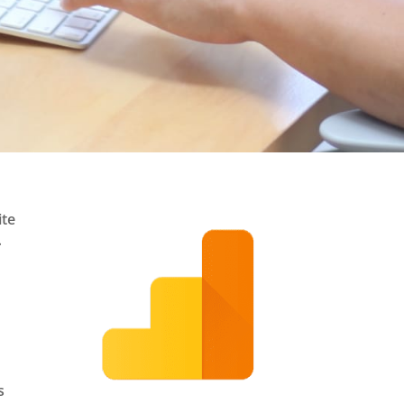
ite
…
s