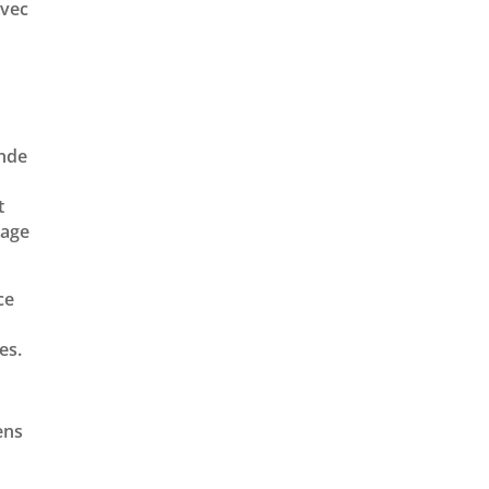
avec
ande
t
kage
ce
es.
ens