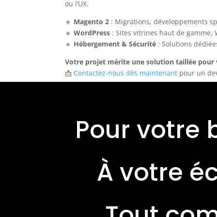
ou l’UX.
🔹
Magento 2
: Migrations, développements sp
🔹
WordPress
: Sites vitrines haut de gamme
🔹
Hébergement & Sécurité
: Solutions dédiée
Votre projet mérite une solution taillée pour
📩
Contactez-nous dès maintenant
pour un devi
Pour votre 
À votre é
Tout com