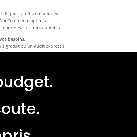
écifiques, audits techniques
, WooCommerce optimisé
s pour des sites ultra-rapides
 vos besoins.
s gratuit ou un audit express !
budget.
coute.
pris.